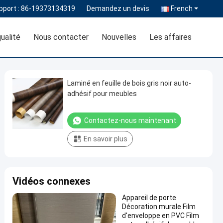
pport :
86-19373134319
Demandez un devis
French
ualité
Nous contacter
Nouvelles
Les affaires
Laminé en feuille de bois gris noir auto-
adhésif pour meubles
Contactez-nous maintenant
En savoir plus
Vidéos connexes
Appareil de porte
Décoration murale Film
d'enveloppe en PVC Film