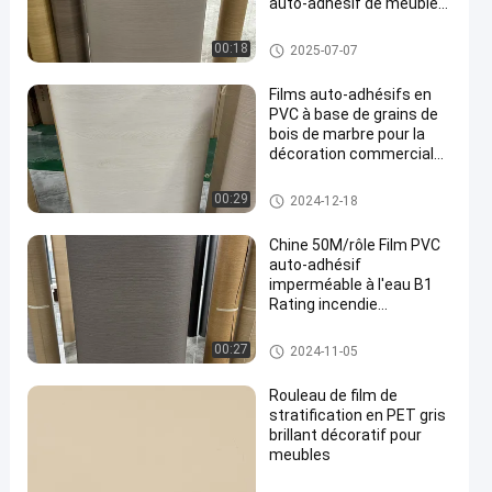
auto-adhésif de meubles
pour l'amélioration de
l'espace Protection des
Film autoadhésif pour meuble
00:18
2025-07-07
meubles
s
Films auto-adhésifs en
PVC à base de grains de
bois de marbre pour la
décoration commerciale
de la maison et du bureau
Film auto-adhésif de PVC
00:29
2024-12-18
Chine 50M/rôle Film PVC
auto-adhésif
imperméable à l'eau B1
Rating incendie
Décoration murale
Film auto-adhésif de PVC
00:27
2024-11-05
Rouleau de film de
stratification en PET gris
brillant décoratif pour
meubles