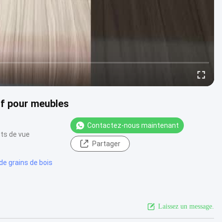
sif pour meubles
Contactez-nous maintenant
nts de vue
Partager
de grains de bois
Laissez un message.