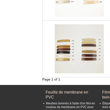
Page 1 of 1
Feuille de membrane en
Film
PVC
bois
Meubles laminés à l'aide d'un film en
Étiqu
rouleau de membrane en PVC pour
bois 