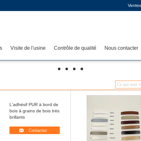
Ventes
s
Visite de l'usine
Contrôle de qualité
Nous contacter
hd
hd
hd
hd
L'adhésif PUR à bord de
bois à grains de bois très
brillants
Contactez