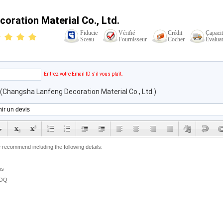
oration Material Co., Ltd.
Fiducie
Vérifié
Crédit
Capaci
Sceau
Fournisseur
Cocher
Évaluat
email
Entrez votre Email ID s'il vous plaît.
(Changsha Lanfeng Decoration Material Co., Ltd.)