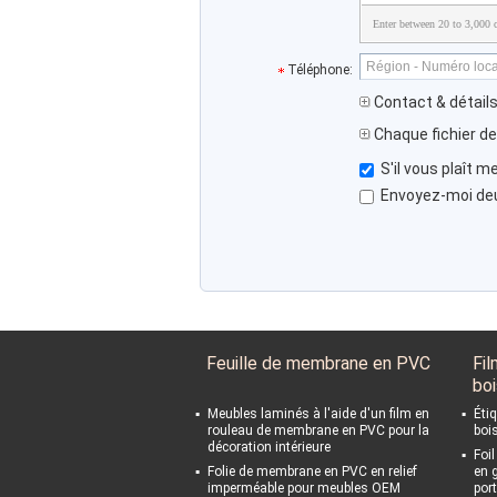
Enter between 20 to 3,000 c
Téléphone:
Contact & détails
Chaque fichier de
S'il vous plaît m
Envoyez-moi deux
Feuille de membrane en PVC
Fil
boi
Meubles laminés à l'aide d'un film en
Étiq
rouleau de membrane en PVC pour la
boi
décoration intérieure
Foi
Folie de membrane en PVC en relief
en 
imperméable pour meubles OEM
por