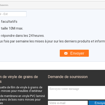
haracters.
 facultatifs
 taille 10M max.
e répondre dans les 24 heures.
 fois par semaine les mises à jour sur les derniers produits et inform
m de vinyle de grains de
Demande de soumission
s
uette de film de vinyle à grains de
s minces pour meubles d'extérieur
l de membrane en vinyle PVC laminé
grains de bois noirs minces pour
Envoye
tes