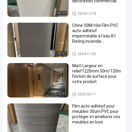
décoration commerciale
de la maison et du bureau
Film auto-adhésif de PVC
00:29
2024-12-18
Chine 50M/rôle Film PVC
auto-adhésif
imperméable à l'eau B1
Rating incendie
Décoration murale
Film auto-adhésif de PVC
00:27
2024-11-05
Matt Largeur en
relief1220mm 50m/120m
Finition de surface pour
votre produit
Film auto-adhésif de PVC
02:11
2025-03-11
Film auto-adhésif pour
meubles 30um PVC pour
protéger et améliorer vos
meubles en bois