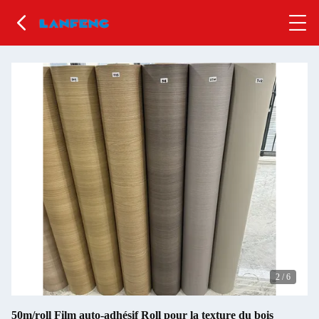
2
/
6
50m/roll Film auto-adhésif Roll pour la texture du bois