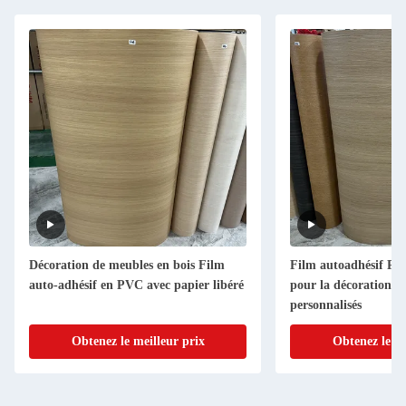
Décoration de meubles en bois Film
Film autoadhésif PV
auto-adhésif en PVC avec papier libéré
pour la décoration d
personnalisés
Obtenez le meilleur prix
Obtenez le me