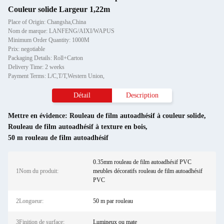
Couleur solide Largeur 1,22m
Place of Origin: Changsha,China
Nom de marque: LANFENG/AIXI/WAPUS
Minimum Order Quantity: 1000M
Prix: negotiable
Packaging Details: Roll+Carton
Delivery Time: 2 weeks
Payment Terms: L/C,T/T,Western Union,
Détail
Description
Mettre en évidence:
Rouleau de film autoadhésif à couleur solide
,
Rouleau de film autoadhésif à texture en bois
,
50 m rouleau de film autoadhésif
0.35mm rouleau de film autoadhésif PVC
1Nom du produit:
meubles décoratifs rouleau de film autoadhésif
PVC
2Longueur:
50 m par rouleau
3Finition de surface:
Lumineux ou mate