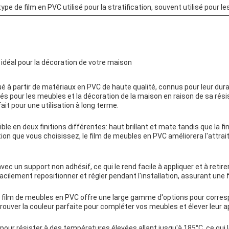
type de film en PVC utilisé pour la stratification, souvent utilisé pour
 idéal pour la décoration de votre maison
 à partir de matériaux en PVC de haute qualité, connus pour leur durabi
s pour les meubles et la décoration de la maison en raison de sa rési
ait pour une utilisation à long terme.
le en deux finitions différentes: haut brillant et mate.tandis que la f
tion que vous choisissez, le film de meubles en PVC améliorera l'attrai
c un support non adhésif, ce qui le rend facile à appliquer et à retire
lement repositionner et régler pendant l'installation, assurant une fi
e film de meubles en PVC offre une large gamme d'options pour corresp
rouver la couleur parfaite pour compléter vos meubles et élever leur 
our résister à des températures élevées allant jusqu'à 185°C, ce qui l