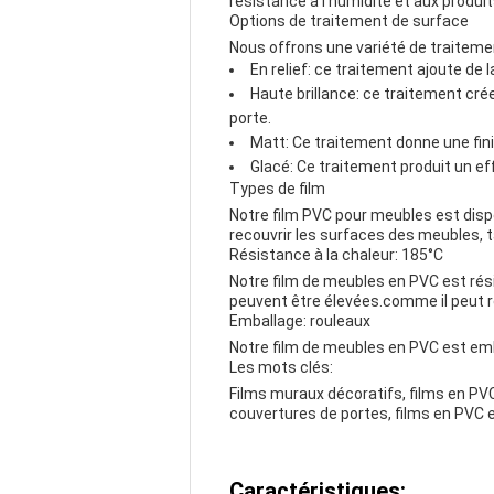
résistance à l'humidité et aux produi
Options de traitement de surface
Nous offrons une variété de traiteme
En relief: ce traitement ajoute de 
Haute brillance: ce traitement cré
porte.
Matt: Ce traitement donne une finit
Glacé: Ce traitement produit un ef
Types de film
Notre film PVC pour meubles est dispo
recouvrir les surfaces des meubles, t
Résistance à la chaleur: 185°C
Notre film de meubles en PVC est rési
peuvent être élevées.comme il peut ré
Emballage: rouleaux
Notre film de meubles en PVC est emba
Les mots clés:
Films muraux décoratifs, films en PV
couvertures de portes, films en PVC e
Caractéristiques: