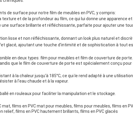
ts chimiques.
nts de surface pour notre film de meubles en PVC, y compris:
la texture et de la profondeur au film, ce qui lui donne une apparence e
e une surface brillante et réfléchissante, parfaite pour ajouter une t
ion lisse et non réfléchissante, donnant un look plus naturel et discrè
fet glacé, ajoutant une touche d'intimité et de sophistication à tout e
nible en deux types: film pour meubles et film de couverture de porte.
andis que le film de couverture de porte est spécialement conçu pour êt
stant à la chaleur jusqu'à 185°C, ce qui le rend adapté à une utilisat
sister à l'eau chaude et à la vapeur.
llé en rouleaux pour faciliter la manipulation et le stockage.
C mat, films en PVC mat pour meubles, films pour meubles, films en P
n relief, films en PVC hautement brillants, films en PVC glacés