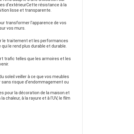
es d'extérieurCette résistance à la
ition lisse et transparente.
our transformer l'apparence de vos
sur vos murs.
er le traitement et les performances
ui le rend plus durable et durable.
t trafic telles que les armoires et les
enir.
 soleil.veiller à ce que vos meubles
rieur sans risque d'endommagement ou
ies pour la décoration de la maison.et
chaleur, à la rayure et à l'UV, le film