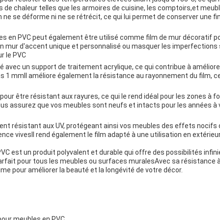
de chaleur telles que les armoires de cuisine, les comptoirs,et meubl
 ne se déforme ni ne se rétrécit, ce qui lui permet de conserver une fin
les en PVC peut également être utilisé comme film de mur décoratif p
n mur d'accent unique et personnalisé ou masquer les imperfections 
ur le PVC
é avec un support de traitement acrylique, ce qui contribue à amélior
s 1 mmIl améliore également la résistance au rayonnement du film, ce q
ur être résistant aux rayures, ce qui le rend idéal pour les zones à for
ous assurez que vos meubles sont neufs et intacts pour les années à v
t résistant aux UV, protégeant ainsi vos meubles des effets nocifs du
rence vivesIl rend également le film adapté à une utilisation en exté
VC est un produit polyvalent et durable qui offre des possibilités infin
parfait pour tous les meubles ou surfaces muralesAvec sa résistance à la 
me pour améliorer la beauté et la longévité de votre décor.
 pour meubles en PVC