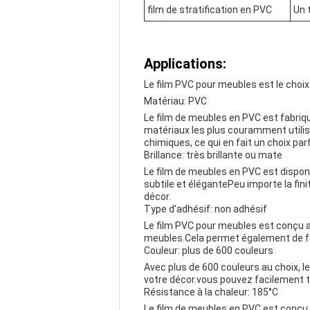
film de stratification en PVC
Un 
Applications:
Le film PVC pour meubles est le choix
Matériau: PVC
Le film de meubles en PVC est fabriqué
matériaux les plus couramment utilisé
chimiques, ce qui en fait un choix parf
Brillance: très brillante ou mate
Le film de meubles en PVC est disponib
subtile et élégantePeu importe la fini
décor.
Type d'adhésif: non adhésif
Le film PVC pour meubles est conçu ave
meubles.Cela permet également de faci
Couleur: plus de 600 couleurs
Avec plus de 600 couleurs au choix, l
votre décor.vous pouvez facilement t
Résistance à la chaleur: 185°C
Le film de meubles en PVC est conçu p