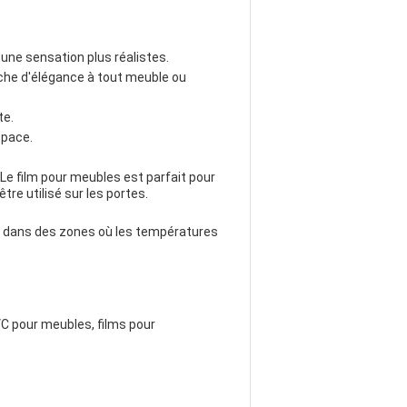
t une sensation plus réalistes.
ouche d'élégance à tout meuble ou
te.
space.
Le film pour meubles est parfait pour
re utilisé sur les portes.
ion dans des zones où les températures
VC pour meubles, films pour