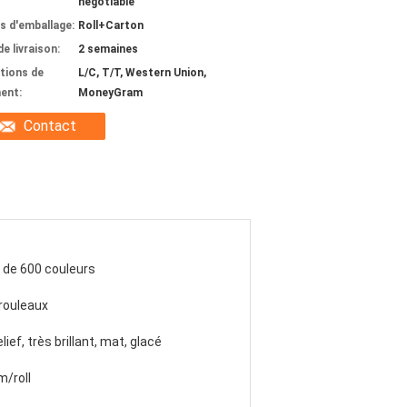
negotiable
ls d'emballage:
Roll+Carton
de livraison:
2 semaines
tions de
L/C, T/T, Western Union,
ent:
MoneyGram
Contact
 de 600 couleurs
rouleaux
elief, très brillant, mat, glacé
/roll