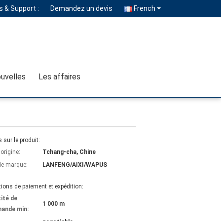
 & Support :
Demandez un devis
French
uvelles
Les affaires
s sur le produit:
'origine:
Tchang-cha, Chine
e marque:
LANFENG/AIXI/WAPUS
ions de paiement et expédition:
ité de
1 000 m
ande min: