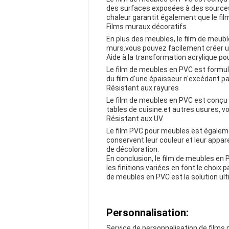
des surfaces exposées à des sources 
chaleur garantit également que le film
Films muraux décoratifs
En plus des meubles, le film de meub
murs.vous pouvez facilement créer u
Aide à la transformation acrylique po
Le film de meubles en PVC est formul
du film.d'une épaisseur n'excédant pa
Résistant aux rayures
Le film de meubles en PVC est conçu po
tables de cuisine.et autres usures, v
Résistant aux UV
Le film PVC pour meubles est égalemen
conservent leur couleur et leur appa
de décoloration.
En conclusion, le film de meubles en P
les finitions variées en font le choix 
de meubles en PVC est la solution ulti
Personnalisation:
Service de personnalisation de films