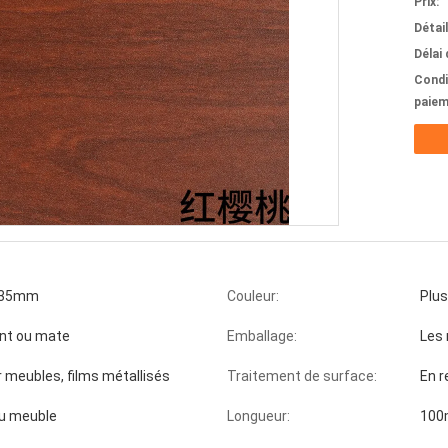
Prix:
Détai
Délai 
Condi
paiem
.35mm
Couleur:
Plus
ant ou mate
Emballage:
Les 
r meubles, films métallisés
Traitement de surface:
En r
du meuble
Longueur:
100m