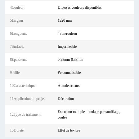
4Couleur:
Diverses couleurs disponibles
5Largeur:
1220 mm
6Longueur:
48 m/rouleau
7Surface:
Imperméable
8Épaisseur:
0.28mm-0.38mm
9Taille:
Personnalisable
10Caractéristique:
Autodétecteurs
11Application du projet:
Décoration
Extrusion multiple, moulage par soufflage,
12Type de traitement:
coulée
13Dureté:
Effet de texture