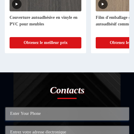
Couverture autoadhésive en vinyle en
Film d'emballage de
PVC pour meubles
autoadhésif commer
Obtenez le meilleur prix
Obtenez le me
Contacts