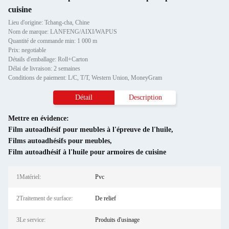
cuisine
Lieu d'origine: Tchang-cha, Chine
Nom de marque: LANFENG/AIXI/WAPUS
Quantité de commande min: 1 000 m
Prix: negotiable
Détails d'emballage: Roll+Carton
Délai de livraison: 2 semaines
Conditions de paiement: L/C, T/T, Western Union, MoneyGram
Détail
Description
Mettre en évidence:
Film autoadhésif pour meubles à l'épreuve de l'huile
,
Films autoadhésifs pour meubles
,
Film autoadhésif à l'huile pour armoires de cuisine
1Matériel:
Pvc
2Traitement de surface:
De relief
3Le service:
Produits d'usinage