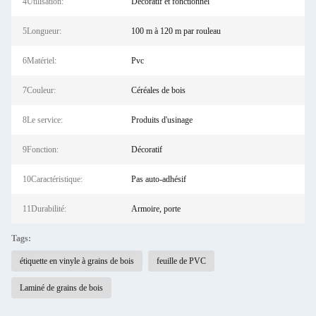
4Utilisation:
Décoratif et fonctionnel
5Longueur:
100 m à 120 m par rouleau
6Matériel:
Pvc
7Couleur:
Céréales de bois
8Le service:
Produits d'usinage
9Fonction:
Décoratif
10Caractéristique:
Pas auto-adhésif
11Durabilité:
Armoire, porte
Tags:
étiquette en vinyle à grains de bois
feuille de PVC
Laminé de grains de bois