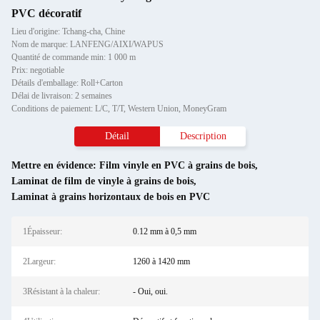
PVC décoratif
Lieu d'origine: Tchang-cha, Chine
Nom de marque: LANFENG/AIXI/WAPUS
Quantité de commande min: 1 000 m
Prix: negotiable
Détails d'emballage: Roll+Carton
Délai de livraison: 2 semaines
Conditions de paiement: L/C, T/T, Western Union, MoneyGram
Détail
Description
Mettre en évidence:
Film vinyle en PVC à grains de bois
,
Laminat de film de vinyle à grains de bois
,
Laminat à grains horizontaux de bois en PVC
1Épaisseur:
0.12 mm à 0,5 mm
2Largeur:
1260 à 1420 mm
3Résistant à la chaleur:
- Oui, oui.