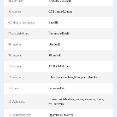
4Le service:
Produits d'usinage
5thcikness:
0.12 mm à 0,5 mm
6Traiteurs de surface:
Stratifié
7Caractéristique:
Pas auto-adhésif
8Fonction:
Décoratif
9Longueur:
100m/roll
10Largeur:
1260 à 1420 mm
11Le type:
Films pour meubles,films pour plancher
12Couleur:
Personnalisé
Couverture Meubles, portes, armoires, murs,
13Utilisation:
etc., bureaux
14La transparence:
Opareux ou mateux