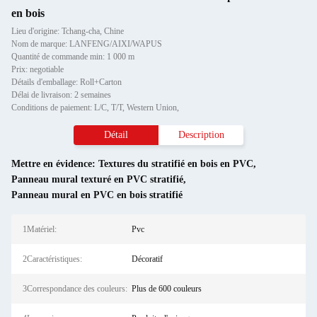
en bois
Lieu d'origine: Tchang-cha, Chine
Nom de marque: LANFENG/AIXI/WAPUS
Quantité de commande min: 1 000 m
Prix: negotiable
Détails d'emballage: Roll+Carton
Délai de livraison: 2 semaines
Conditions de paiement: L/C, T/T, Western Union,
Détail
Description
Mettre en évidence:
Textures du stratifié en bois en PVC
,
Panneau mural texturé en PVC stratifié
,
Panneau mural en PVC en bois stratifié
1Matériel:
Pvc
2Caractéristiques:
Décoratif
3Correspondance des couleurs:
Plus de 600 couleurs