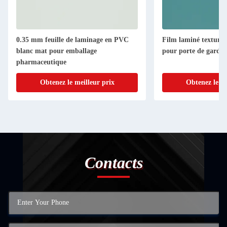
0.35 mm feuille de laminage en PVC
Film laminé textur
blanc mat pour emballage
pour porte de garde-
pharmaceutique
Obtenez le meilleur prix
Obtenez le me
Contacts