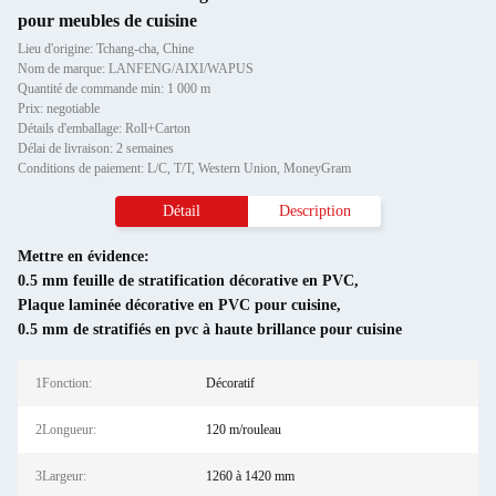
pour meubles de cuisine
Lieu d'origine: Tchang-cha, Chine
Nom de marque: LANFENG/AIXI/WAPUS
Quantité de commande min: 1 000 m
Prix: negotiable
Détails d'emballage: Roll+Carton
Délai de livraison: 2 semaines
Conditions de paiement: L/C, T/T, Western Union, MoneyGram
Détail
Description
Mettre en évidence:
0.5 mm feuille de stratification décorative en PVC
,
Plaque laminée décorative en PVC pour cuisine
,
0.5 mm de stratifiés en pvc à haute brillance pour cuisine
1Fonction:
Décoratif
2Longueur:
120 m/rouleau
3Largeur:
1260 à 1420 mm