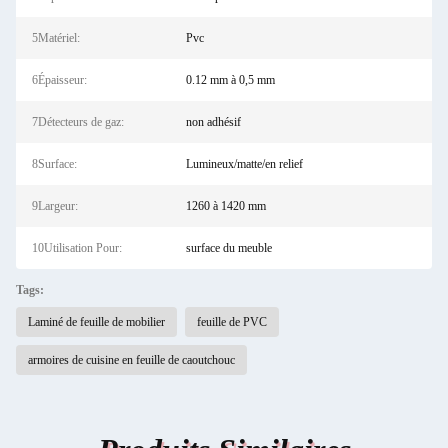
5Matériel:
Pvc
6Épaisseur:
0.12 mm à 0,5 mm
7Détecteurs de gaz:
non adhésif
8Surface:
Lumineux/matte/en relief
9Largeur:
1260 à 1420 mm
10Utilisation Pour:
surface du meuble
Tags:
Laminé de feuille de mobilier
feuille de PVC
armoires de cuisine en feuille de caoutchouc