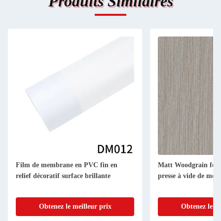
Produits Similaires
Film de membrane en PVC fin en
Matt Woodgrain feui
relief décoratif surface brillante
presse à vide de meu
Obtenez le meilleur prix
Obtenez le me