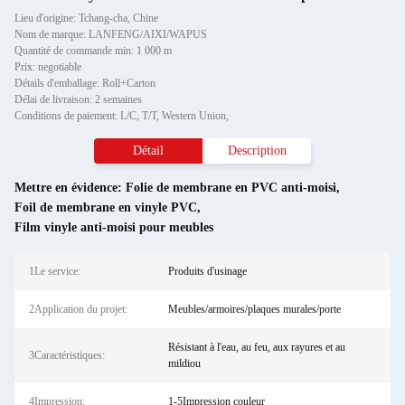
Lieu d'origine: Tchang-cha, Chine
Nom de marque: LANFENG/AIXI/WAPUS
Quantité de commande min: 1 000 m
Prix: negotiable
Détails d'emballage: Roll+Carton
Délai de livraison: 2 semaines
Conditions de paiement: L/C, T/T, Western Union,
Détail
Description
Mettre en évidence:
Folie de membrane en PVC anti-moisi
,
Foil de membrane en vinyle PVC
,
Film vinyle anti-moisi pour meubles
1Le service:
Produits d'usinage
2Application du projet:
Meubles/armoires/plaques murales/porte
Résistant à l'eau, au feu, aux rayures et au
3Caractéristiques:
mildiou
4Impression:
1-5Impression couleur