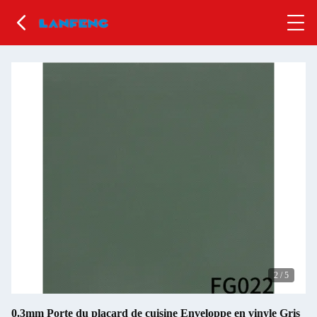
2
/
5
0.3mm Porte du placard de cuisine Enveloppe en vinyle Gris