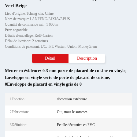
Vert Beige
Lieu d'origine: Tchang-cha, Chine
Nom de marque: LANFENG/AIXI/WAPUS
Quantité de commande min: 1 000 m
Prix: negotiable
Détails d'emballage: Roll+Carton
Délai de livraison: 2 semaines
Conditions de paiement: L/C, T/T, Western Union, MoneyGram
Détail
Description
Mettre en évidence:
0.3 mm porte de placard de cuisine en vinyle
,
Enveloppe en vinyle verte de porte de placard de cuisine
,
0Enveloppe de placard en vinyle gris de 0
1Fonction:
décoration extérieure
2Fabrication:
Oui, nous le sommes.
3Définition:
Feuille décorative en PVC