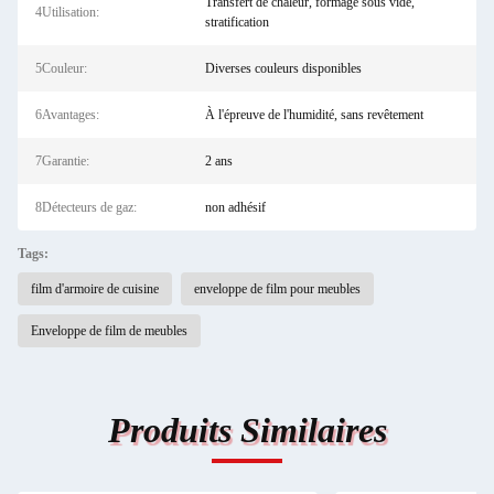
Transfert de chaleur, formage sous vide,
4Utilisation:
stratification
5Couleur:
Diverses couleurs disponibles
6Avantages:
À l'épreuve de l'humidité, sans revêtement
7Garantie:
2 ans
8Détecteurs de gaz:
non adhésif
Tags:
film d'armoire de cuisine
enveloppe de film pour meubles
Enveloppe de film de meubles
Produits Similaires