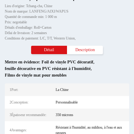
Lieu d'origine: Tchang-cha, Chine
Nom de marque: LANFENG/AIXI/WAPUS
Quantité de commande min: 1 000 m
Prix: negotiable
Détails d'emballage: Roll+Carton
Délai de livraison: 2 semaines
Conditions de paiement: L/C, T/T, Western Union,
Détail
Description
Mettre en évidence:
Foil de vinyle PVC décoratif
,
feuille décorative en PVC résistant à l'humidité
,
Films de vinyle mat pour meubles
1Port:
La Chine
2Conception:
Personnalisable
3Épaisseur recommandée:
350 microns
Résistant à l'humidité, au mildiou, à l'eau et aux
4Avantages:
rayures