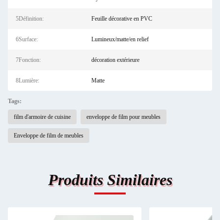
5Définition:
Feuille décorative en PVC
6Surface:
Lumineux/matte/en relief
7Fonction:
décoration extérieure
8Lumière:
Matte
Tags:
film d'armoire de cuisine
enveloppe de film pour meubles
Enveloppe de film de meubles
Produits Similaires