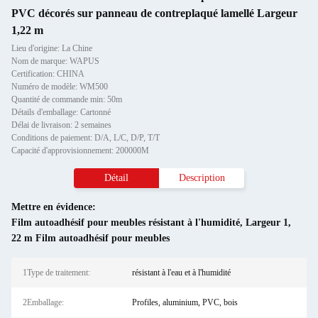
PVC décorés sur panneau de contreplaqué lamellé Largeur
1,22 m
Lieu d'origine: La Chine
Nom de marque: WAPUS
Certification: CHINA
Numéro de modèle: WM500
Quantité de commande min: 50m
Détails d'emballage: Cartonné
Délai de livraison: 2 semaines
Conditions de paiement: D/A, L/C, D/P, T/T
Capacité d'approvisionnement: 200000M
Détail
Description
Mettre en évidence:
Film autoadhésif pour meubles résistant à l'humidité
,
Largeur 1
,
22 m Film autoadhésif pour meubles
1Type de traitement:
résistant à l'eau et à l'humidité
2Emballage:
Profiles, aluminium, PVC, bois