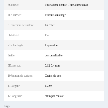
3Couleur:
Tinte à base d'huile, Tinte à base d'eau
4Le service:
Produits d'usinage
5Traitement de surface:
En relief
6Matériel:
Pvc
7Technologie:
Impression
8taille:
personnalisable
9Épaisseur:
0,12-0,4 mm
10Finition de surface:
Grains de bois
11Largeur:
1.22m
12Longueur:
50 m par rouleau
Tags: