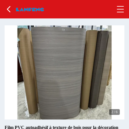
2
/
6
Film PVC autoadhésif à texture de bois pour la décoration