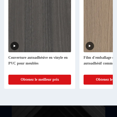
Couverture autoadhésive en vinyle en
Film d'emballage de
PVC pour meubles
autoadhésif commer
Obtenez le meilleur prix
Obtenez le me