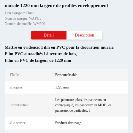
murale 1220 mm largeur de profilés enveloppement
Lieu d'origine: Chine
Nom de marque: WAPUS
Numéro de modèle: WM500
Détail
Description
Mettre en évidence:
Film en PVC pour la décoration murale
,
Film PVC autoadhésif à texture de bois
,
Film en PVC de largeur de 1220 mm
1Taille:
Personnalisable
2Largeur:
1220 mm
Les panneaux plats, les panneaux en
3stratification:
contreplaqué, les panneaux en MDF, les
panneaux de particules, l
4Le service:
Produits d'usinage