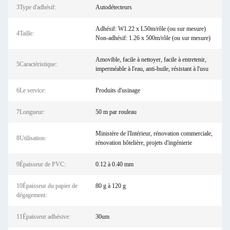
3Type d'adhésif:
Autodétecteurs
Adhésif: W1.22 x L50m/rôle (ou sur mesure)
4Taille:
Non-adhésif: 1.26 x 500m/rôle (ou sur mesure)
Amovible, facile à nettoyer, facile à entretenir,
5Caractéristique:
imperméable à l'eau, anti-huile, résistant à l'usu
6Le service:
Produits d'usinage
7Longueur:
50 m par rouleau
Ministère de l'Intérieur, rénovation commerciale,
8Utilisation:
rénovation hôtelière, projets d'ingénierie
9Épaisseur de PVC:
0.12 à 0.40 mm
10Épaisseur du papier de
80 g à 120 g
dégagement:
11Épaisseur adhésive:
30um