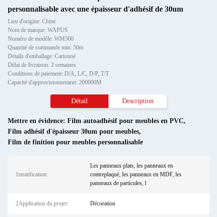
personnalisable avec une épaisseur d'adhésif de 30um
Lieu d'origine: Chine
Nom de marque: WAPUS
Numéro de modèle: WM500
Quantité de commande min: 50m
Détails d'emballage: Cartonné
Délai de livraison: 2 semaines
Conditions de paiement: D/A, L/C, D/P, T/T
Capacité d'approvisionnement: 200000M
Détail
Description
Mettre en évidence:
Film autoadhésif pour meubles en PVC
,
Film adhésif d'épaisseur 30um pour meubles
,
Film de finition pour meubles personnalisable
Les panneaux plats, les panneaux en
1stratification:
contreplaqué, les panneaux en MDF, les
panneaux de particules, l
2Application du projet:
Décoration