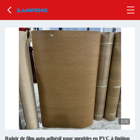
2
/
6
Ruloir de film auto-adhésif pour meubles en PVC à finition