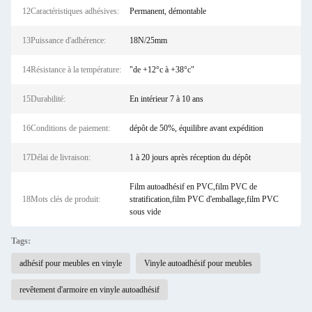
12Caractéristiques adhésives:
Permanent, démontable
13Puissance d'adhérence:
18N/25mm
14Résistance à la température:
"de +12°c à +38°c"
15Durabilité:
En intérieur 7 à 10 ans
16Conditions de paiement:
dépôt de 50%, équilibre avant expédition
17Délai de livraison:
1 à 20 jours après réception du dépôt
Film autoadhésif en PVC,film PVC de
18Mots clés de produit:
stratification,film PVC d'emballage,film PVC
sous vide
Tags:
adhésif pour meubles en vinyle
Vinyle autoadhésif pour meubles
revêtement d'armoire en vinyle autoadhésif