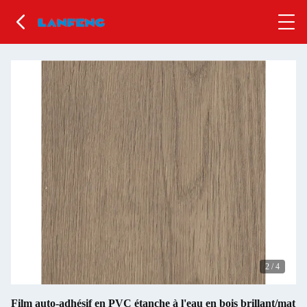
2
/
4
Film auto-adhésif en PVC étanche à l'eau en bois brillant/mat