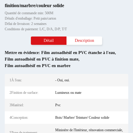
finition/marbre/couleur solide
Quantité de commande min: 500M
Détails d'emballage: Petit pain/carton
Délai de livraison: 2 semaines
Conditions de paiement: L/C, D/A, D/P, T/T
Détail
Description
Mettre en évidence:
Film autoadhésif en PVC étanche à l'eau
,
Film autoadhésif en PVC à finition mate
,
Film autoadhésif en PVC en marbre
1À l'eau:
- Oui, oui.
2Finition de surface:
Lumineux ou mate
3Matériel:
Pvc
4Conception:
Bois/ Marbre/ Teinture/ Couleur solide
Ministère de l'Intérieur, rénovation commerciale,
5Type de traitement: