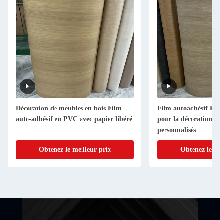
Décoration de meubles en bois Film
Film autoadhésif PV
auto-adhésif en PVC avec papier libéré
pour la décoration d
personnalisés
Obtenez le meilleur prix
Obtenez le me