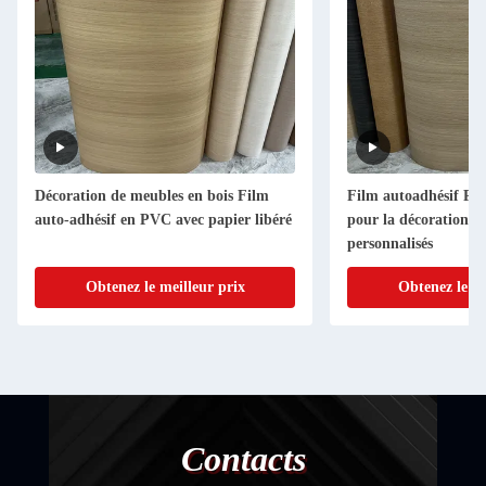
Décoration de meubles en bois Film
Film autoadhésif PV
auto-adhésif en PVC avec papier libéré
pour la décoration d
personnalisés
Obtenez le meilleur prix
Obtenez le me
Contacts