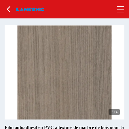
2
/
4
Film autoadhésif en PVC à texture de marbre de bois pour la