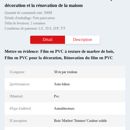
décoration et la rénovation de la maison
Quantité de commande min: 500M
Détails d'emballage: Petit pain/carton
Délai de livraison: 2 semaines
Conditions de paiement: L/C, D/A, D/P, T/T
Détail
Description
Mettre en évidence:
Film en PVC à texture de marbre de bois
,
Film en PVC pour la décoration
,
Rénovation du film en PVC
1Longueur:
50 m par rouleau
2performances:
Auto-bâton
3Matériel:
Pvc
4Type d'adhésif:
Autodétecteurs
5Conception:
Bois/ Marbre/ Teinture/ Couleur solide