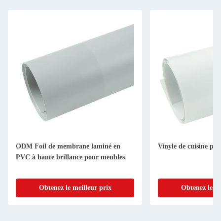
ODM Foil de membrane laminé en
Vinyle de cuisine po
PVC à haute brillance pour meubles
Obtenez le meilleur prix
Obtenez le me