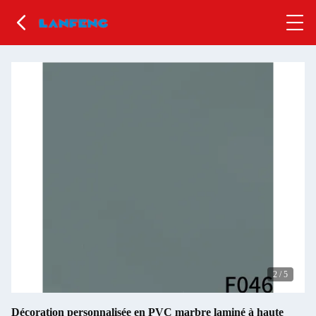
2
/
5
Décoration personnalisée en PVC marbre laminé à haute