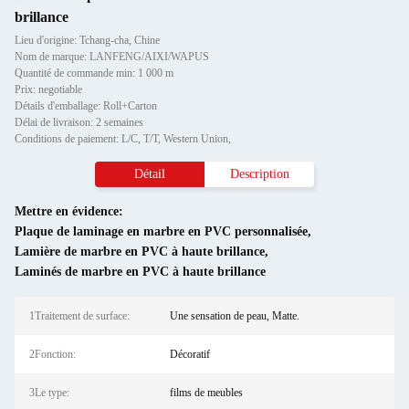
brillance
Lieu d'origine: Tchang-cha, Chine
Nom de marque: LANFENG/AIXI/WAPUS
Quantité de commande min: 1 000 m
Prix: negotiable
Détails d'emballage: Roll+Carton
Délai de livraison: 2 semaines
Conditions de paiement: L/C, T/T, Western Union,
Détail
Description
Mettre en évidence:
Plaque de laminage en marbre en PVC personnalisée
,
Lamière de marbre en PVC à haute brillance
,
Laminés de marbre en PVC à haute brillance
1Traitement de surface:
Une sensation de peau, Matte.
2Fonction:
Décoratif
3Le type:
films de meubles