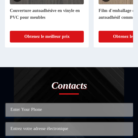
Couverture autoadhésive en vinyle en
Film d'emballage de
PVC pour meubles
autoadhésif commer
Obtenez le meilleur prix
Obtenez le me
Contacts