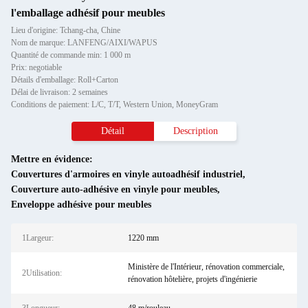
l'emballage adhésif pour meubles
Lieu d'origine: Tchang-cha, Chine
Nom de marque: LANFENG/AIXI/WAPUS
Quantité de commande min: 1 000 m
Prix: negotiable
Détails d'emballage: Roll+Carton
Délai de livraison: 2 semaines
Conditions de paiement: L/C, T/T, Western Union, MoneyGram
Détail
Description
Mettre en évidence:
Couvertures d'armoires en vinyle autoadhésif industriel
,
Couverture auto-adhésive en vinyle pour meubles
,
Enveloppe adhésive pour meubles
1Largeur:
1220 mm
Ministère de l'Intérieur, rénovation commerciale,
2Utilisation:
rénovation hôtelière, projets d'ingénierie