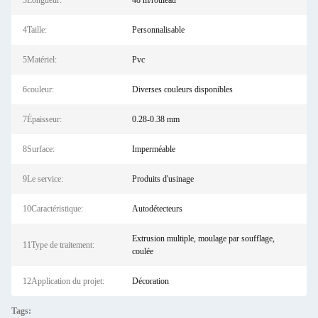
3Longueur:
48 m/rouleau
4Taille:
Personnalisable
5Matériel:
Pvc
6couleur:
Diverses couleurs disponibles
7Épaisseur:
0.28-0.38 mm
8Surface:
Imperméable
9Le service:
Produits d'usinage
10Caractéristique:
Autodétecteurs
Extrusion multiple, moulage par soufflage,
11Type de traitement:
coulée
12Application du projet:
Décoration
Tags: