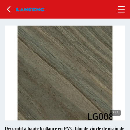
2
/
3
Décoratif à haute brillance en PVC film de vinyle de grain de