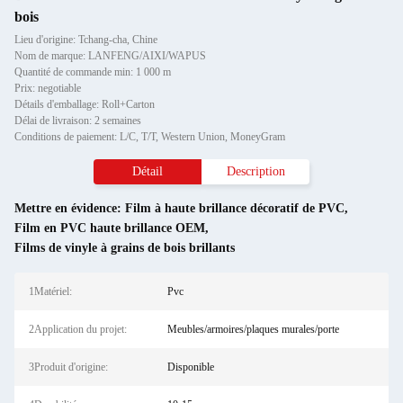
bois
Lieu d'origine: Tchang-cha, Chine
Nom de marque: LANFENG/AIXI/WAPUS
Quantité de commande min: 1 000 m
Prix: negotiable
Détails d'emballage: Roll+Carton
Délai de livraison: 2 semaines
Conditions de paiement: L/C, T/T, Western Union, MoneyGram
Détail
Description
Mettre en évidence:
Film à haute brillance décoratif de PVC
,
Film en PVC haute brillance OEM
,
Films de vinyle à grains de bois brillants
1Matériel:
Pvc
2Application du projet:
Meubles/armoires/plaques murales/porte
3Produit d'origine:
Disponible