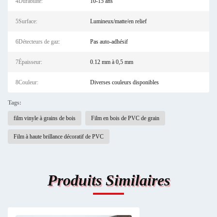
4Durabilité:
10-15 ans
5Surface:
Lumineux/matte/en relief
6Détecteurs de gaz:
Pas auto-adhésif
7Épaisseur:
0.12 mm à 0,5 mm
8Couleur:
Diverses couleurs disponibles
Tags:
film vinyle à grains de bois
Film en bois de PVC de grain
Film à haute brillance décoratif de PVC
Produits Similaires